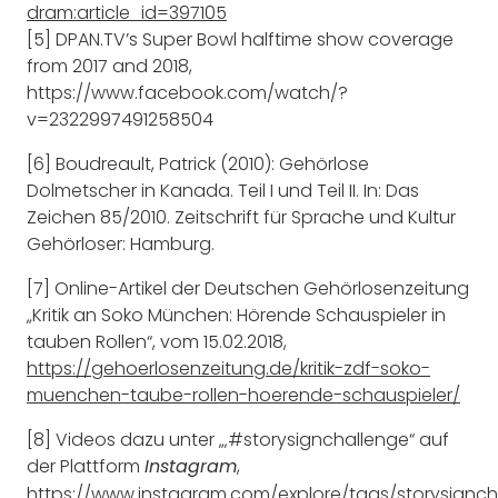
dram:article_id=397105
[5] DPAN.TV’s Super Bowl halftime show coverage
from 2017 and 2018,
https://www.facebook.com/watch/?
v=2322997491258504
[6] Boudreault, Patrick (2010): Gehörlose
Dolmetscher in Kanada. Teil I und Teil II. In: Das
Zeichen 85/2010. Zeitschrift für Sprache und Kultur
Gehörloser: Hamburg.
[7] Online-Artikel der Deutschen Gehörlosenzeitung
„Kritik an Soko München: Hörende Schauspieler in
tauben Rollen“, vom 15.02.2018,
https://gehoerlosenzeitung.de/kritik-zdf-soko-
muenchen-taube-rollen-hoerende-schauspieler/
[8] Videos dazu unter „‚#storysignchallenge“ auf
der Plattform
,
Instagram
https://www.instagram.com/explore/tags/storysignch