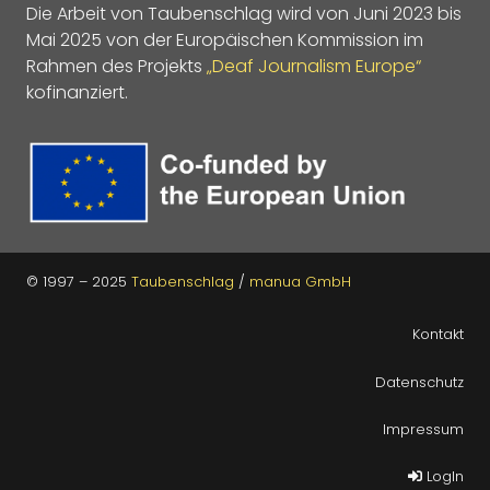
Die Arbeit von Taubenschlag wird von Juni 2023 bis
Mai 2025 von der Europäischen Kommission im
Rahmen des Projekts
„Deaf Journalism Europe“
kofinanziert.
© 1997 – 2025
Taubenschlag
/
manua GmbH
Kontakt
Datenschutz
Impressum
LogIn