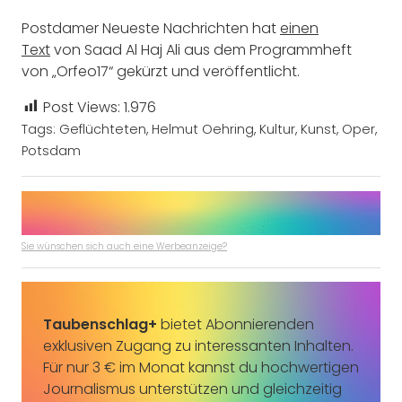
Postdamer Neueste Nachrichten hat
einen
Text
von Saad Al Haj Ali aus dem Programmheft
von „Orfeo17“ gekürzt und veröffentlicht.
Post Views:
1.976
Tags:
Geflüchteten
,
Helmut Oehring
,
Kultur
,
Kunst
,
Oper
,
Potsdam
Sie wünschen sich auch eine Werbeanzeige?
Taubenschlag+
bietet Abonnierenden
exklusiven Zugang zu interessanten Inhalten.
Für nur 3 € im Monat kannst du hochwertigen
Journalismus unterstützen und gleichzeitig