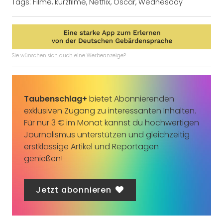
Tags:
Filme
,
kurzfilme
,
Netflix
,
Oscar
,
Wednesday
Sie wünschen sich auch eine Werbeanzeige?
Taubenschlag+
bietet Abonnierenden
exklusiven Zugang zu interessanten Inhalten.
Für nur 3 € im Monat kannst du hochwertigen
Journalismus unterstützen und gleichzeitig
erstklassige Artikel und Reportagen
genießen!
Jetzt abonnieren