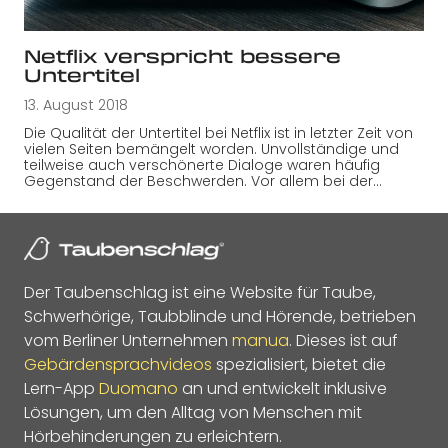
Netflix verspricht bessere
Untertitel
13. August 2018
Die Qualität der Untertitel bei Netflix ist in letzter Zeit von
vielen Seiten bemängelt worden. Unvollständige und
teilweise auch verschönerte Dialoge waren häufig
Gegenstand der Beschwerden. Vor allem bei der…
Der Taubenschlag ist eine Website für Taube,
Schwerhörige, Taubblinde und Hörende, betrieben
vom Berliner Unternehmen
manua
. Dieses ist auf
Gebärdensprachvideos
spezialisiert, bietet die
Lern-App
Duomano
an und entwickelt inklusive
Lösungen, um den Alltag von Menschen mit
Hörbehinderungen zu erleichtern.