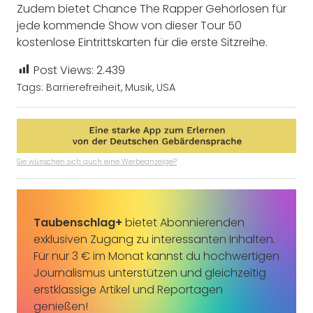
Zudem bietet Chance The Rapper Gehörlosen für
jede kommende Show von dieser Tour 50
kostenlose Eintrittskarten für die erste Sitzreihe.
Post Views:
2.439
Tags:
Barrierefreiheit
,
Musik
,
USA
Sie wünschen sich auch eine Werbeanzeige?
Taubenschlag+
bietet Abonnierenden
exklusiven Zugang zu interessanten Inhalten.
Für nur 3 € im Monat kannst du hochwertigen
Journalismus unterstützen und gleichzeitig
erstklassige Artikel und Reportagen
genießen!