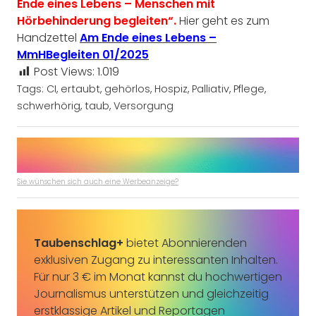
Ende eines Lebens – Menschen mit
Hörbehinderung begleiten“.
Hier geht es zum
Handzettel
Am Ende eines Lebens –
MmHBegleiten 01/2025
Post Views:
1.019
Tags:
CI
,
ertaubt
,
gehörlos
,
Hospiz
,
Palliativ
,
Pflege
,
schwerhörig
,
taub
,
Versorgung
Sie wünschen sich auch eine Werbeanzeige?
Taubenschlag+
bietet Abonnierenden
exklusiven Zugang zu interessanten Inhalten.
Für nur 3 € im Monat kannst du hochwertigen
Journalismus unterstützen und gleichzeitig
erstklassige Artikel und Reportagen