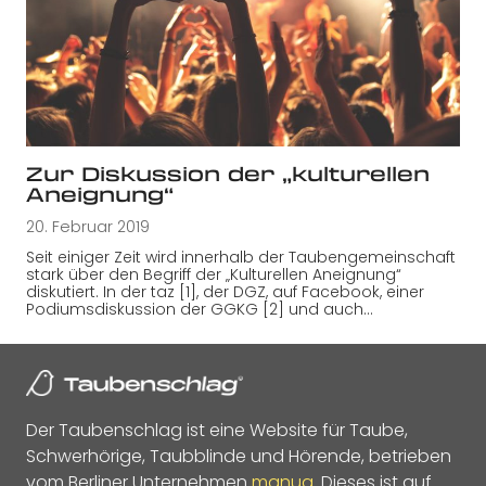
Zur Diskussion der „kulturellen
Aneignung“
20. Februar 2019
Seit einiger Zeit wird innerhalb der Taubengemeinschaft
stark über den Begriff der „Kulturellen Aneignung“
diskutiert. In der taz [1], der DGZ, auf Facebook, einer
Podiumsdiskussion der GGKG [2] und auch…
Der Taubenschlag ist eine Website für Taube,
Schwerhörige, Taubblinde und Hörende, betrieben
vom Berliner Unternehmen
manua
. Dieses ist auf