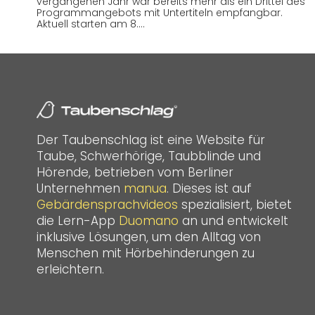
vergangenen Jahr war bereits mehr als ein Drittel des
Programmangebots mit Untertiteln empfangbar.
Aktuell starten am 8.…
Der Taubenschlag ist eine Website für
Taube, Schwerhörige, Taubblinde und
Hörende, betrieben vom Berliner
Unternehmen
manua
. Dieses ist auf
Gebärdensprachvideos
spezialisiert, bietet
die Lern-App
Duomano
an und entwickelt
inklusive Lösungen, um den Alltag von
Menschen mit Hörbehinderungen zu
erleichtern.