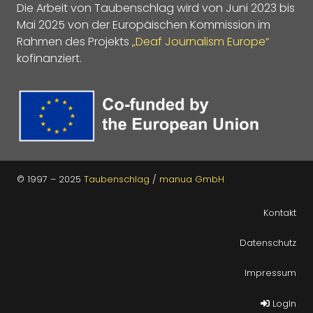
Die Arbeit von Taubenschlag wird von Juni 2023 bis
Mai 2025 von der Europäischen Kommission im
Rahmen des Projekts
„Deaf Journalism Europe“
kofinanziert.
© 1997 – 2025
Taubenschlag
/
manua GmbH
Kontakt
Datenschutz
Impressum
LogIn