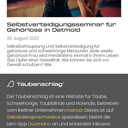
Selbstverteidigungsseminar für
Gehörlose in Detmold
29. August 2023
Selbstbehauptung und Selbstverteidigung für
gehörlose und schwerhörige Menschen Jede zweite
gehörlose Frau wird mindestens einmal in ihrem Leben
das Opfer einer Gewalttat. Wie können Sie sich vor
Gewalt schützen? Wie…
Der Taubenschlag ist eine Website für Taube,
Schwerhörige, Taubblinde und Hörende, betrieben
vom Berliner Unternehmen
manua
. Dieses ist auf
Gebärdensprachvideos
spezialisiert, bietet die
Lern-App
Duomano
an und entwickelt inklusive