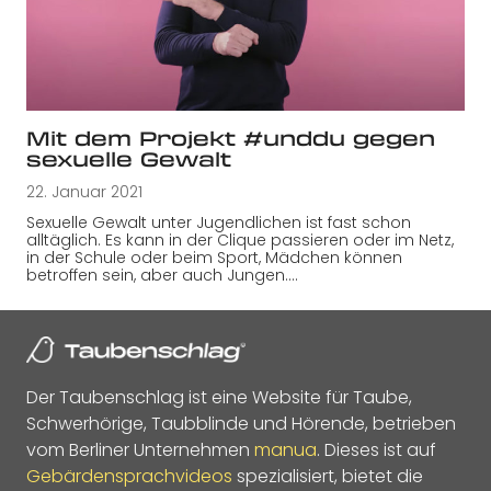
Mit dem Projekt #unddu gegen
sexuelle Gewalt
22. Januar 2021
Sexuelle Gewalt unter Jugendlichen ist fast schon
alltäglich. Es kann in der Clique passieren oder im Netz,
in der Schule oder beim Sport, Mädchen können
betroffen sein, aber auch Jungen.…
Der Taubenschlag ist eine Website für Taube,
Schwerhörige, Taubblinde und Hörende, betrieben
vom Berliner Unternehmen
manua
. Dieses ist auf
Gebärdensprachvideos
spezialisiert, bietet die