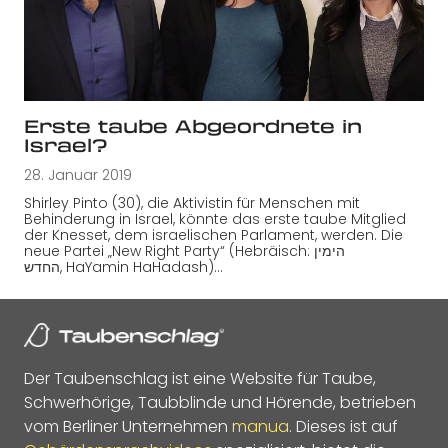
Erste taube Abgeordnete in
Israel?
28. Januar 2019
Shirley Pinto (30), die Aktivistin für Menschen mit
Behinderung in Israel, könnte das erste taube Mitglied
der Knesset, dem israelischen Parlament, werden. Die
neue Partei „New Right Party“ (Hebräisch: הימין
החדש‎, HaYamin HaHadash)…
Der Taubenschlag ist eine Website für Taube,
Schwerhörige, Taubblinde und Hörende, betrieben
vom Berliner Unternehmen
manua
. Dieses ist auf