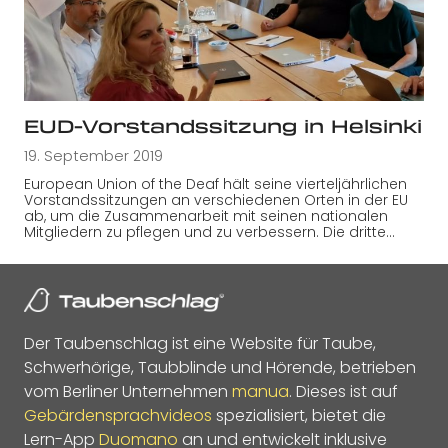
EUD-Vorstandssitzung in Helsinki
19. September 2019
European Union of the Deaf hält seine vierteljährlichen
Vorstandssitzungen an verschiedenen Orten in der EU
ab, um die Zusammenarbeit mit seinen nationalen
Mitgliedern zu pflegen und zu verbessern. Die dritte…
Der Taubenschlag ist eine Website für Taube,
Schwerhörige, Taubblinde und Hörende, betrieben
vom Berliner Unternehmen
manua
. Dieses ist auf
Gebärdensprachvideos
spezialisiert, bietet die
Lern-App
Duomano
an und entwickelt inklusive