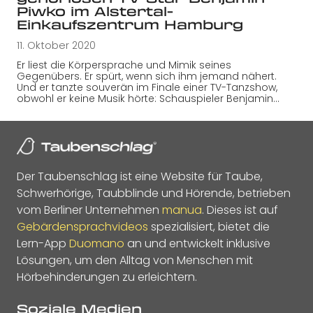
Piwko im Alstertal-
Einkaufszentrum Hamburg
11. Oktober 2020
Er liest die Körpersprache und Mimik seines
Gegenübers. Er spürt, wenn sich ihm jemand nähert.
Und er tanzte souverän im Finale einer TV-Tanzshow,
obwohl er keine Musik hörte: Schauspieler Benjamin…
Der Taubenschlag ist eine Website für Taube,
Schwerhörige, Taubblinde und Hörende, betrieben
vom Berliner Unternehmen
manua
. Dieses ist auf
Gebärdensprachvideos
spezialisiert, bietet die
Lern-App
Duomano
an und entwickelt inklusive
Lösungen, um den Alltag von Menschen mit
Hörbehinderungen zu erleichtern.
Soziale Medien