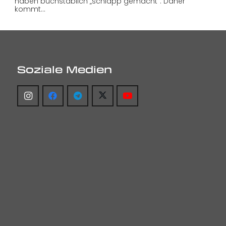
haben buchstäblich „schlapp gemacht“. Daher
kommt…
Soziale Medien