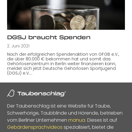
DGSJ braucht Spenden
2. Juni 2021
Nach der erfolgreichen Spendenaktion von GFGB e.V.,
die über 80.000 € bekommen hat und somit das
Gehörlosenzentrum in Berlin weiter finanzieren kann,
meldet sich jetzt Deutsche Gehörlosen Sportjugend
(DGSJ) e.V.…
Der Taubenschlag ist eine Website für Taube,
Schwerhörige, Taubblinde und Hörende, betrieben
vom Berliner Unternehmen
manua
. Dieses ist auf
Gebärdensprachvideos
spezialisiert, bietet die