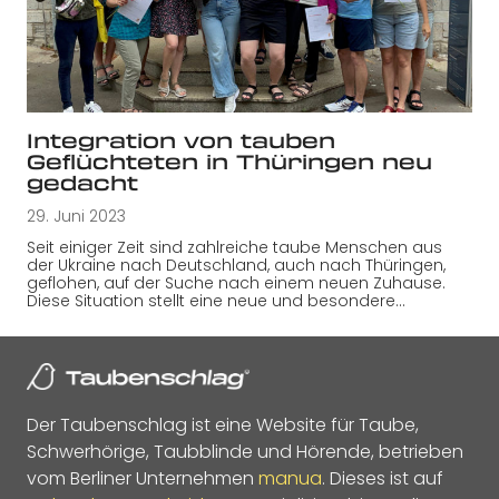
Integration von tauben
Geflüchteten in Thüringen neu
gedacht
29. Juni 2023
Seit einiger Zeit sind zahlreiche taube Menschen aus
der Ukraine nach Deutschland, auch nach Thüringen,
geflohen, auf der Suche nach einem neuen Zuhause.
Diese Situation stellt eine neue und besondere…
Der Taubenschlag ist eine Website für Taube,
Schwerhörige, Taubblinde und Hörende, betrieben
vom Berliner Unternehmen
manua
. Dieses ist auf