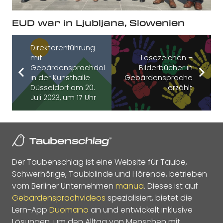
EUD war in Ljubljana, Slowenien
Direktorenführung
mit
Lesezeichen –
Gebärdensprachdolmetscher
Bilderbücher in
in der Kunsthalle
Gebärdensprache
Düsseldorf am 20.
erzählt
Juli 2023, um 17 Uhr
Der Taubenschlag ist eine Website für Taube,
Schwerhörige, Taubblinde und Hörende, betrieben
vom Berliner Unternehmen
manua
. Dieses ist auf
Gebärdensprachvideos
spezialisiert, bietet die
Lern-App
Duomano
an und entwickelt inklusive
Lösungen, um den Alltag von Menschen mit