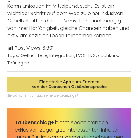
Kommunikation im Mittelpunkt steht. Es ist ein
wichtiger Schritt auf dem Weg zu einer inklusiven
Gesellschaft, in der alle Menschen, unabhängig
von ihrer Hörfähigkeit, gleiche Chancen haben und
aktiv am sozialen Leben teilnehmen können.
Post Views:
3.601
Tags:
Geflüchtete
,
Integration
,
LVGLTH
,
Sprachkurs
,
Thüringen
Sie wünschen sich auch eine Werbeanzeige?
Taubenschlag+
bietet Abonnierenden
exklusiven Zugang zu interessanten Inhalten.
Für nur 3 € im Monat kannst du hochwertigen