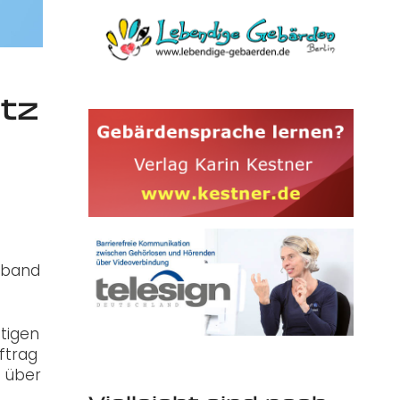
tz
rband
tigen
uftrag
 über