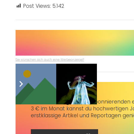
Post Views:
5.142
Sie wünschen sich auch eine Werbeanzeige?
Taubenschlag+
bietet Abonnierenden ex
3 € im Monat kannst du hochwertigen Jo
erstklassige Artikel und Reportagen gen