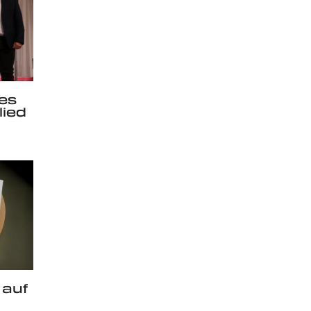
ues
ied
 auf