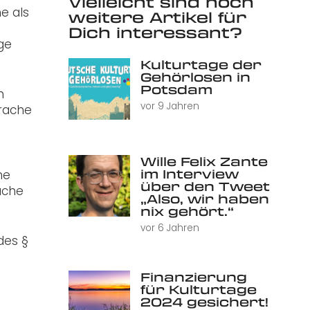
Vielleicht sind noch
e als
weitere Artikel für
Dich interessant?
ge
Kulturtage der
Gehörlosen in
Potsdam
n
vor 9 Jahren
prache
s
Wille Felix Zante
im Interview
he
über den Tweet
ache
„Also, wir haben
nix gehört.“
vor 6 Jahren
des §
Finanzierung
für Kulturtage
2024 gesichert!