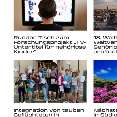
Runder Tisch zum
18. Wel
Forschungsprojekt „TV-
Weltve
Untertitel für gehörlose
Gehörlo
Kinder“
eröffne
Integration von tauben
Nächst
Geflüchteten in
in Südk