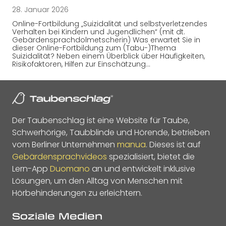
28. Januar 2026
Online-Fortbildung „Suizidalität und selbstverletzendes
Verhalten bei Kindern und Jugendlichen“ (mit dt.
Gebärdensprachdolmetscherin) Was erwartet Sie in
dieser Online-Fortbildung zum (Tabu-)Thema
Suizidalität? Neben einem Überblick über Häufigkeiten,
Risikofaktoren, Hilfen zur Einschätzung…
Der Taubenschlag ist eine Website für Taube,
Schwerhörige, Taubblinde und Hörende, betrieben
vom Berliner Unternehmen
manua
. Dieses ist auf
Gebärdensprachvideos
spezialisiert, bietet die
Lern-App
Duomano
an und entwickelt inklusive
Lösungen, um den Alltag von Menschen mit
Hörbehinderungen zu erleichtern.
Soziale Medien