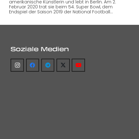
amerikanische Künstlerin und lebt in Berlin. Am 2.
Februar 2020 trat sie beim 54. Super Bowl, dem
Endspiel der Saison 2019 der National Football…
Soziale Medien