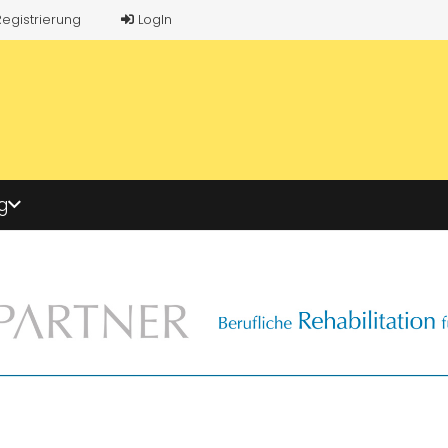
Registrierung
LogIn
g