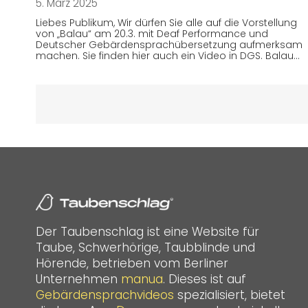
5. März 2025
Liebes Publikum, Wir dürfen Sie alle auf die Vorstellung
von „Balau“ am 20.3. mit Deaf Performance und
Deutscher Gebärdensprachübersetzung aufmerksam
machen. Sie finden hier auch ein Video in DGS. Balau…
Der Taubenschlag ist eine Website für
Taube, Schwerhörige, Taubblinde und
Hörende, betrieben vom Berliner
Unternehmen
manua
. Dieses ist auf
Gebärdensprachvideos
spezialisiert, bietet