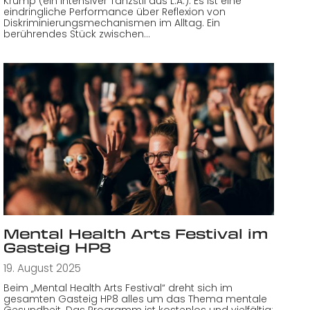
Krump (ein intensiver Tanzstil aus L.A.). Es ist eine
eindringliche Performance über Reflexion von
Diskriminierungsmechanismen im Alltag. Ein
berührendes Stück zwischen…
Mental Health Arts Festival im
Gasteig HP8
19. August 2025
Beim „Mental Health Arts Festival“ dreht sich im
gesamten Gasteig HP8 alles um das Thema mentale
Gesundheit. Das Programm ist kostenlos und vielfältig: