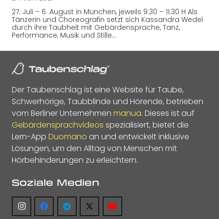
27. Juli – 6. August in München, jeweils 9.30 – 11.30 H Als
Tänzerin und Choreografin setzt sich Kassandra Wedel
durch ihre Taubheit mit Gebärdensprache, Tanz,
Performance, Musik und Stille…
Der Taubenschlag ist eine Website für Taube,
Schwerhörige, Taubblinde und Hörende, betrieben
vom Berliner Unternehmen
manua
. Dieses ist auf
Gebärdensprachvideos
spezialisiert, bietet die
Lern-App
Duomano
an und entwickelt inklusive
Lösungen, um den Alltag von Menschen mit
Hörbehinderungen zu erleichtern.
Soziale Medien