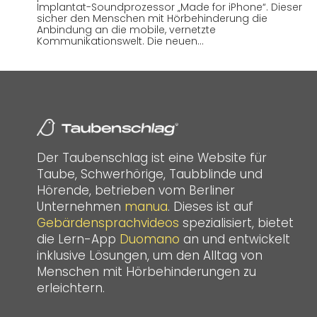
Implantat-Soundprozessor „Made for iPhone“. Dieser
sicher den Menschen mit Hörbehinderung die
Anbindung an die mobile, vernetzte
Kommunikationswelt. Die neuen…
Der Taubenschlag ist eine Website für
Taube, Schwerhörige, Taubblinde und
Hörende, betrieben vom Berliner
Unternehmen
manua
. Dieses ist auf
Gebärdensprachvideos
spezialisiert, bietet
die Lern-App
Duomano
an und entwickelt
inklusive Lösungen, um den Alltag von
Menschen mit Hörbehinderungen zu
erleichtern.