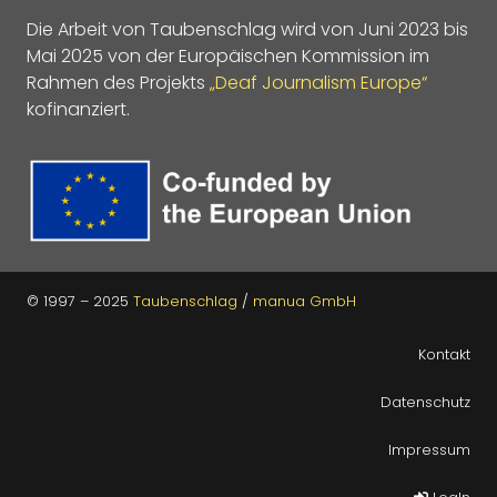
Die Arbeit von Taubenschlag wird von Juni 2023 bis
Mai 2025 von der Europäischen Kommission im
Rahmen des Projekts
„Deaf Journalism Europe“
kofinanziert.
© 1997 – 2025
Taubenschlag
/
manua GmbH
Kontakt
Datenschutz
Impressum