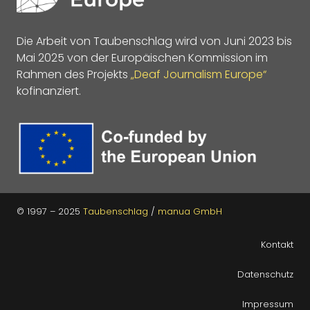
Die Arbeit von Taubenschlag wird von Juni 2023 bis
Mai 2025 von der Europäischen Kommission im
Rahmen des Projekts
„Deaf Journalism Europe“
kofinanziert.
© 1997 – 2025
Taubenschlag
/
manua GmbH
Kontakt
Datenschutz
Impressum