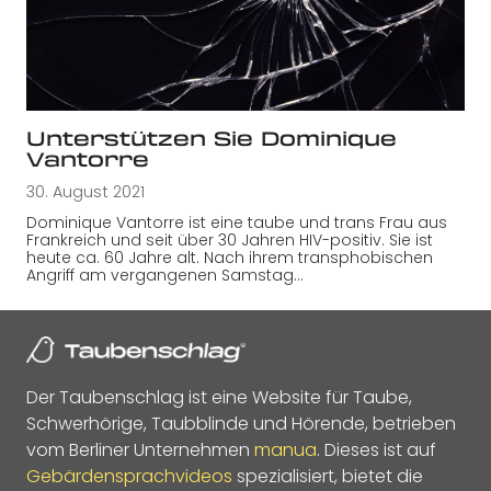
Unterstützen Sie Dominique
Vantorre
30. August 2021
Dominique Vantorre ist eine taube und trans Frau aus
Frankreich und seit über 30 Jahren HIV-positiv. Sie ist
heute ca. 60 Jahre alt. Nach ihrem transphobischen
Angriff am vergangenen Samstag…
Der Taubenschlag ist eine Website für Taube,
Schwerhörige, Taubblinde und Hörende, betrieben
vom Berliner Unternehmen
manua
. Dieses ist auf
Gebärdensprachvideos
spezialisiert, bietet die