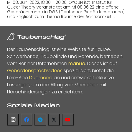
Mi 08. Juni 2022, 18:30 – 20:30, OYOUN iQt-Institut für
Queer Theory veranstaltet am Mi 08.06.22 eine offene
Gesprächsrunde in DGS (Deutscher Gebärdensprache)
und Englisch zum Thema Räume der Achtsamkeit.…
Der Taubenschlag ist eine Website für Taube,
Schwerhörige, Taubblinde und Hörende, betrieben
vom Berliner Unternehmen
manua
. Dieses ist auf
Gebärdensprachvideos
spezialisiert, bietet die
Lern-App
Duomano
an und entwickelt inklusive
Lösungen, um den Alltag von Menschen mit
Hörbehinderungen zu erleichtern.
Soziale Medien