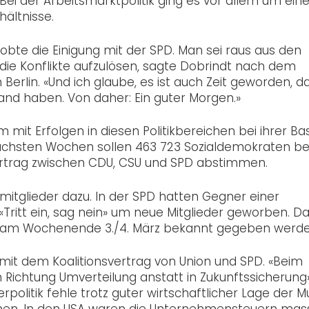
 Bei der Arbeitsmarktpolitik ging es vor allem um ein
hältnisse.
te die Einigung mit der SPD. Man sei raus aus den
ie Konflikte aufzulösen, sagte Dobrindt nach dem
erlin. «Und ich glaube, es ist auch Zeit geworden, d
land haben. Von daher: Ein guter Morgen.»
 mit Erfolgen in diesen Politikbereichen bei ihrer Bas
nächsten Wochen sollen 463 723 Sozialdemokraten be
ertrag zwischen CDU, CSU und SPD abstimmen.
itglieder dazu. In der SPD hatten Gegner einer
ritt ein, sag nein» um neue Mitglieder geworben. D
ts am Wochenende 3./4. März bekannt gegeben werde
 mit dem Koalitionsvertrag von Union und SPD. «Beim
 Richtung Umverteilung anstatt in Zukunftssicherung»
politik fehle trotz guter wirtschaftlicher Lage der M