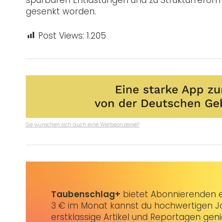
spürbaren Entlastungen und zu Strukturrefor
gesenkt worden.
Post Views:
1.205
Sie wünschen sich auch eine Werbeanzeige?
Taubenschlag+
bietet Abonnierenden ex
3 € im Monat kannst du hochwertigen Jo
erstklassige Artikel und Reportagen gen