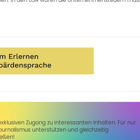
men. In den USA waren die Unternehmensteuern mass
klusiven Zugang zu interessanten Inhalten. Für nur
urnalismus unterstützen und gleichzeitig
ießen!