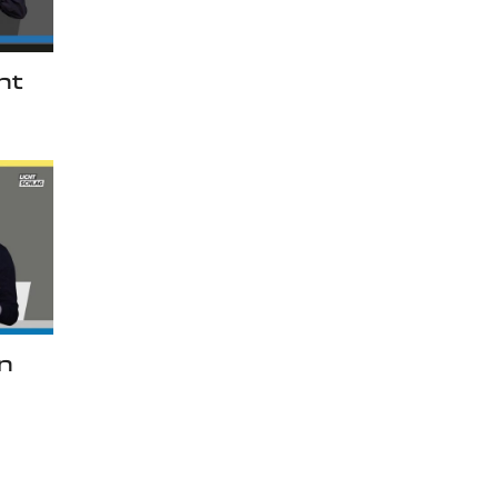
nt
en