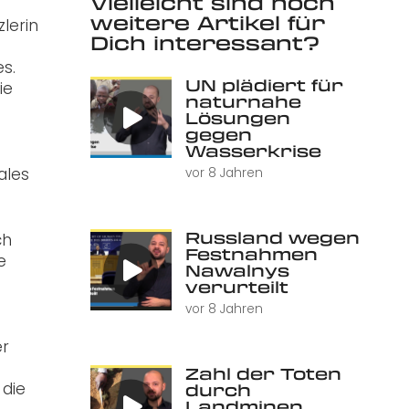
Vielleicht sind noch
weitere Artikel für
lerin
Dich interessant?
s.
UN plädiert für
ie
naturnahe
Lösungen
gegen
Wasserkrise
ales
vor 8 Jahren
Russland wegen
ch
Festnahmen
e
Nawalnys
verurteilt
vor 8 Jahren
er
Zahl der Toten
 die
durch
Landminen