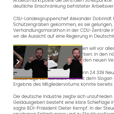
Arbeitsmarktpolitik die zentralen Streitpunkte.
deutliche Einschränkung befristeter Arbeitsver
CSU-Landesgruppenchef Alexander Dobrindt lob
Schützengräben gekommen, es sei gelungen, d
Verhandlungsmarathon in der CDU-Zentrale in B
wir die Aussicht auf eine Regierung in Deutsch
Die Führung der Sozialdemokraten will vor allem
ein Ja zum Koalitionsvertrag werben. In den 
einem Mitgliederentscheid über den neuen V
Die SPD gewann seit Jahresbeginn 24 339 Neum
Neuauflage von Schwarz-Rot mit dem Slogan «T
Ergebnis des Mitgliedervotums könnte berei
Die deutsche Industrie zeigte sich unzufrieden
Geldausgeben besteht eine klare Schieflage in
sagte BDI-Präsident Dieter Kempf. In der Steuer