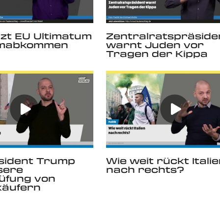
tzt EU Ultimatum
Zentralratspräside
omabkommen
warnt Juden vor
Tragen der Kippa
sident Trump
Wie weit rückt Itali
sere
nach rechts?
üfung von
käufern