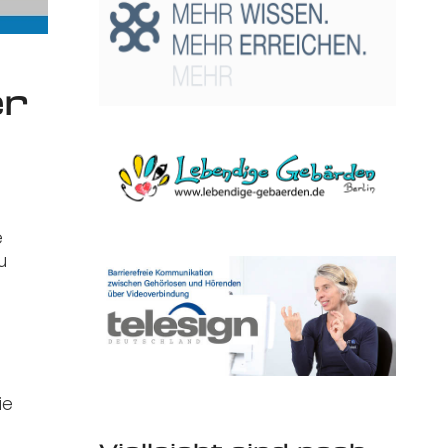
er
e
u
ie