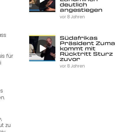
e
deutlich
angestiegen
vor 8 Jahren
ass
Südafrikas
Präsident Zuma
kommt mit
Rücktritt Sturz
is für
zuvor
i
vor 8 Jahren
as
n.
,
ut zu