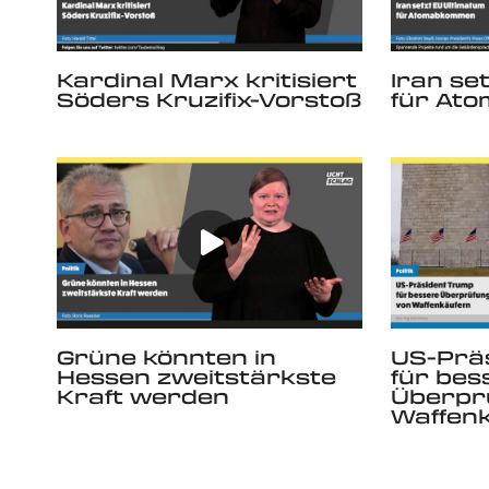
Kardinal Marx kritisiert
Iran se
Söders Kruzifix-Vorstoß
für At
Grüne könnten in
US-Prä
Hessen zweitstärkste
für bes
Kraft werden
Überpr
Waffen