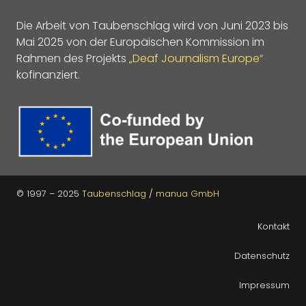
Die Arbeit von Taubenschlag wird von Juni 2023 bis
Mai 2025 von der Europäischen Kommission im
Rahmen des Projekts
„Deaf Journalism Europe“
kofinanziert.
© 1997 – 2025
Taubenschlag
/
manua GmbH
Kontakt
Datenschutz
Impressum