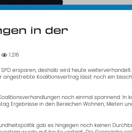
gen in der
1.216
d SPD ersparen, deshalb wird heute weiterverhandelt.
r angestrebte Koalitionsvertrag lässt noch ein bissc
oalitionsverhandlungen noch einmal spannend: In k
ntag Ergebnisse in den Bereichen Wohnen, Mieten un
ndheitspolitik gab es hingegen noch keinen Durchb
svertrag wurde auf heute vertagt. Die Gespräche sol