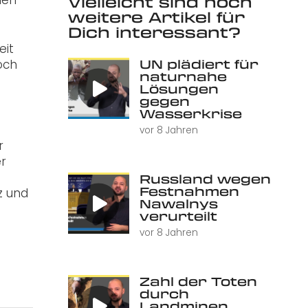
Vielleicht sind noch
weitere Artikel für
Dich interessant?
eit
UN plädiert für
och
naturnahe
n
Lösungen
gegen
Wasserkrise
vor 8 Jahren
r
er
Russland wegen
Festnahmen
z und
Nawalnys
verurteilt
vor 8 Jahren
Zahl der Toten
durch
Landminen