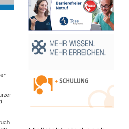
hen
urzer
d
ruch
len