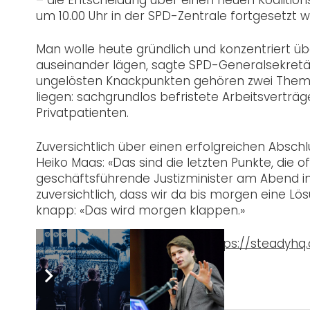
um 10.00 Uhr in der SPD-Zentrale fortgesetzt 
Man wolle heute gründlich und konzentriert ü
auseinander lägen, sagte SPD-Generalsekretär
ungelösten Knackpunkten gehören zwei Them
liegen: sachgrundlos befristete Arbeitsvertr
Privatpatienten.
Zuversichtlich über einen erfolgreichen Absch
Heiko Maas: «Das sind die letzten Punkte, die 
geschäftsführende Justizminister am Abend in
zuversichtlich, dass wir da bis morgen eine L
knapp: «Das wird morgen klappen.»
Taubenschlag
unterstützen!
https://steadyh
Post Views:
1.216