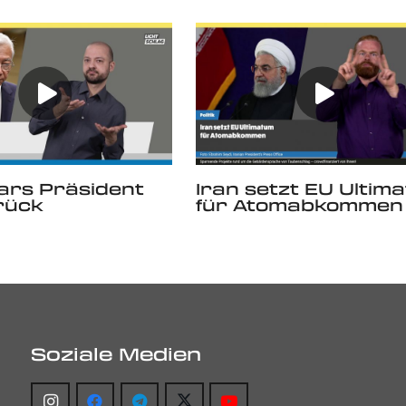
rs Präsident
Iran setzt EU Ultim
urück
für Atomabkommen
Soziale Medien