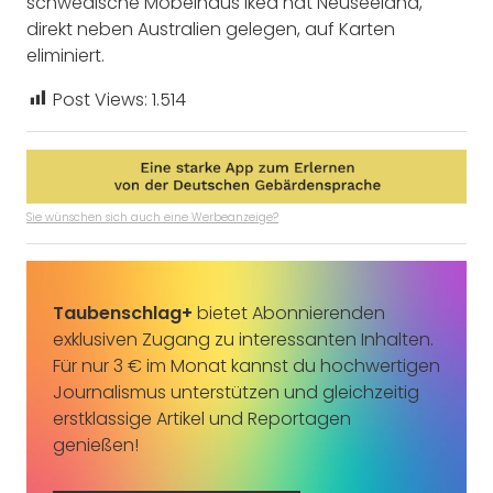
schwedische Möbelhaus Ikea hat Neuseeland,
direkt neben Australien gelegen, auf Karten
eliminiert.
Post Views:
1.514
Sie wünschen sich auch eine Werbeanzeige?
Taubenschlag+
bietet Abonnierenden
exklusiven Zugang zu interessanten Inhalten.
Für nur 3 € im Monat kannst du hochwertigen
Journalismus unterstützen und gleichzeitig
erstklassige Artikel und Reportagen
genießen!