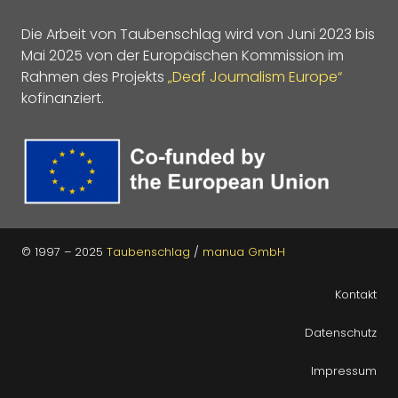
Die Arbeit von Taubenschlag wird von Juni 2023 bis
Mai 2025 von der Europäischen Kommission im
Rahmen des Projekts
„Deaf Journalism Europe“
kofinanziert.
© 1997 – 2025
Taubenschlag
/
manua GmbH
Kontakt
Datenschutz
Impressum