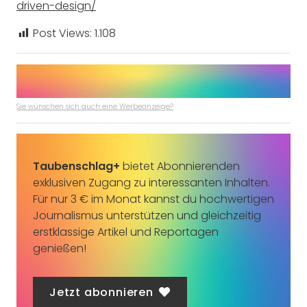
driven-design/
Post Views:
1.108
Sie wünschen sich auch eine Werbeanzeige?
Taubenschlag+
bietet Abonnierenden
exklusiven Zugang zu interessanten Inhalten.
Für nur 3 € im Monat kannst du hochwertigen
Journalismus unterstützen und gleichzeitig
erstklassige Artikel und Reportagen
genießen!
Jetzt abonnieren