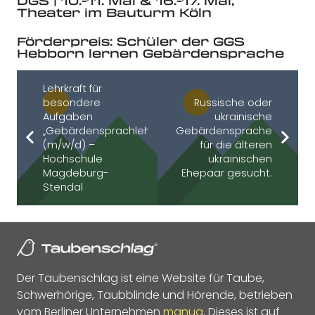
DGS | 10.-11. Mai & 16.-17. Mai,
Theater im Bauturm Köln
Förderpreis: Schüler der GGS
Hebborn lernen Gebärdensprache
Lehrkraft für
besondere
Russische oder
Aufgaben
ukrainische
„Gebärdensprachlehre“
Gebärdensprache
(m/w/d) –
für die älteren
Hochschule
ukrainischen
Magdeburg-
Ehepaar gesucht.
Stendal
Der Taubenschlag ist eine Website für Taube,
Schwerhörige, Taubblinde und Hörende, betrieben
vom Berliner Unternehmen
manua
. Dieses ist auf