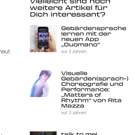
Vielleicht sind noch
weitere Artikel für
Dich interessant?
Gebärdensprache
lernen mit der
neuen App
„Duomano“
neut
vor 3 Jahren
Visuelle
Gebärden(sprach-)
Choreografie und
Performance:
„Matters of
Rhythm“ von Rita
Mazza
vor 3 Jahren
talk to me!