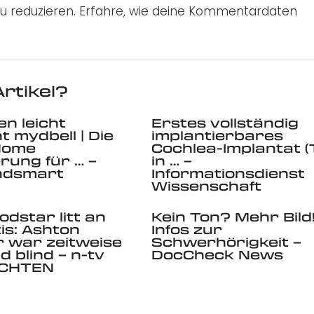
u reduzieren.
Erfahre, wie deine Kommentardaten
rtikel?
en leicht
Erstes vollständig
 mydbell | Die
implantierbares
Home
Cochlea-Implantat (T
rung für … –
in … –
ndsmart
Informationsdienst
Wissenschaft
odstar litt an
Kein Ton? Mehr Bild!
tis: Ashton
Infos zur
 war zeitweise
Schwerhörigkeit –
d blind – n-tv
DocCheck News
ICHTEN