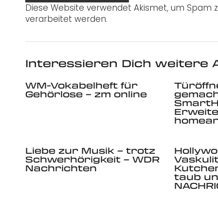
Diese Website verwendet Akismet, um Spam z
verarbeitet werden.
Interessieren Dich weitere A
WM-Vokabelheft für
Türöffn
Gehörlose – zm online
gemacht
Smart
Erweite
homea
Liebe zur Musik – trotz
Hollywo
Schwerhörigkeit – WDR
Vaskuli
Nachrichten
Kutcher
taub un
NACHR