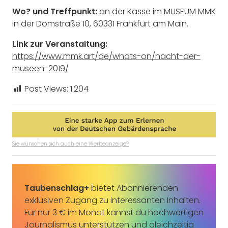
Wo? und Treffpunkt:
an der Kasse im MUSEUM MMK
in der Domstraße 10, 60331 Frankfurt am Main.
Link zur Veranstaltung:
https://www.mmk.art/de/whats-on/nacht-der-
museen-2019/
Post Views:
1.204
Sie wünschen sich auch eine Werbeanzeige?
Taubenschlag+
bietet Abonnierenden
exklusiven Zugang zu interessanten Inhalten.
Für nur 3 € im Monat kannst du hochwertigen
Journalismus unterstützen und gleichzeitig