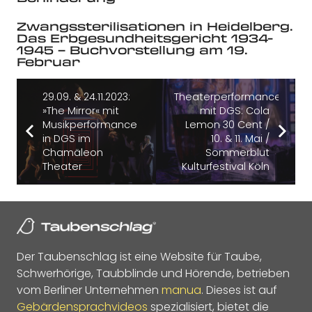
Zwangssterilisationen in Heidelberg.
Das Erbgesundheitsgericht 1934-
1945 – Buchvorstellung am 19.
Februar
29.09. & 24.11.2023:
Theaterperformance
»The Mirror« mit
mit DGS: Cola
Musikperformance
Lemon 30 Cent /
in DGS im
10. & 11. Mai /
Chamäleon
Sommerblut
Theater
Kulturfestival Köln
Der Taubenschlag ist eine Website für Taube,
Schwerhörige, Taubblinde und Hörende, betrieben
vom Berliner Unternehmen
manua
. Dieses ist auf
Gebärdensprachvideos
spezialisiert, bietet die