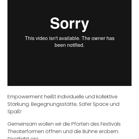
Empowerment heißt individuelle und kollektive
Stärkung. Begegnungsstätte, Safer Space und
Spaß!
Gemeinsam wollen wir die Pforten des Festivals
Theaterformen öffnen und die Bühne erobern.
Spotlight on!