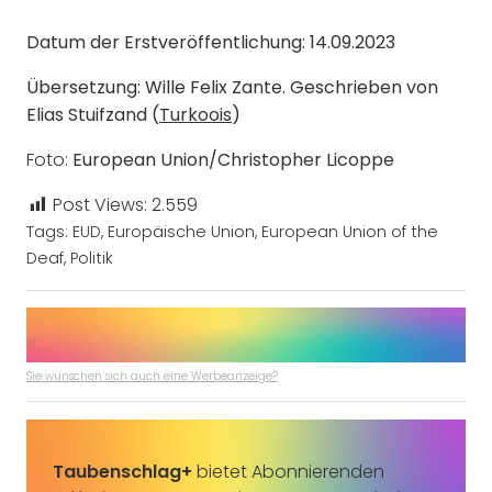
Datum der Erstveröffentlichung: 14.09.2023
Übersetzung: Wille Felix Zante. Geschrieben von
Elias Stuifzand (
Turkoois
)
Foto:
European Union/Christopher Licoppe
Post Views:
2.559
Tags:
EUD
,
Europäische Union
,
European Union of the
Deaf
,
Politik
Sie wünschen sich auch eine Werbeanzeige?
Taubenschlag+
bietet Abonnierenden