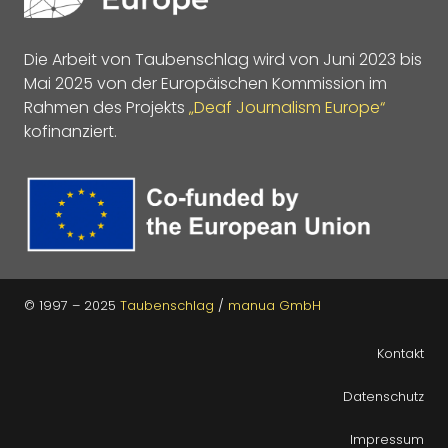
Die Arbeit von Taubenschlag wird von Juni 2023 bis
Mai 2025 von der Europäischen Kommission im
Rahmen des Projekts
„Deaf Journalism Europe“
kofinanziert.
© 1997 – 2025
Taubenschlag
/
manua GmbH
Kontakt
Datenschutz
Impressum