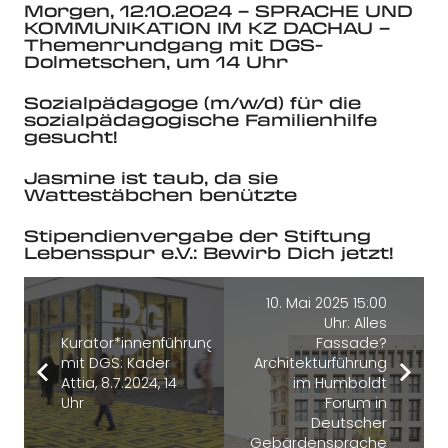
Morgen, 12.10.2024 – SPRACHE UND
KOMMUNIKATION IM KZ DACHAU –
Themenrundgang mit DGS-
Dolmetschen, um 14 Uhr
Sozialpädagoge (m/w/d) für die
sozialpädagogische Familienhilfe
gesucht!
Jasmine ist taub, da sie
Wattestäbchen benützte
Stipendienvergabe der Stiftung
Lebensspur e.V.: Bewirb Dich jetzt!
10. Mai 2025 15:00
Uhr: Alles
Kurator*innenführung
Fassade?
mit DGS: Kader
Architekturführung
Attia, 8.7.2024, 14
im Humboldt
Uhr
Forum in
Deutscher
Gebärdensprache