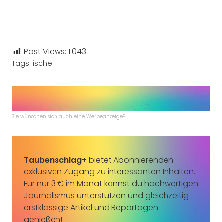
Post Views:
1.043
Tags:
ische
Sie wünschen sich auch eine Werbeanzeige?
Taubenschlag+
bietet Abonnierenden
exklusiven Zugang zu interessanten Inhalten.
Für nur 3 € im Monat kannst du hochwertigen
Journalismus unterstützen und gleichzeitig
erstklassige Artikel und Reportagen
genießen!