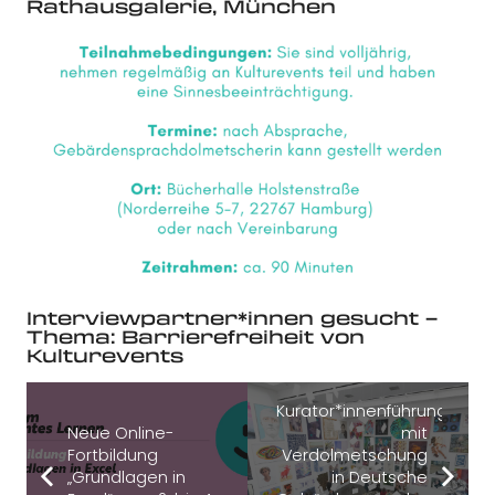
Rathausgalerie, München
Interviewpartner*innen gesucht –
Thema: Barrierefreiheit von
Kulturevents
Kurator*innenführung
Neue Online-
mit
Fortbildung
Verdolmetschung
„Grundlagen in
in Deutsche