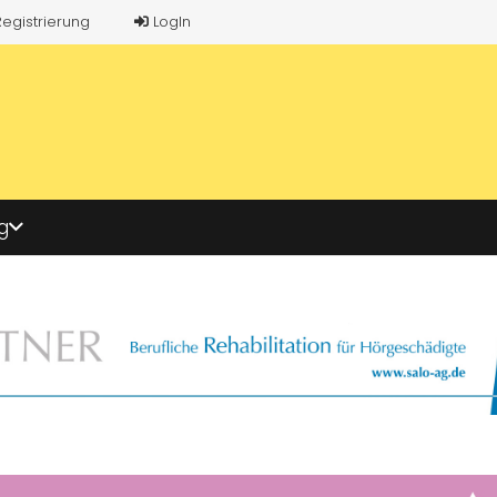
Registrierung
LogIn
g