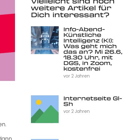
Vielleicht sind noch
weitere Artikel für
Dich interessant?
Info-Abend-
Künstliche
Intelligenz (KI):
Was geht mich
das an? Mi 26.6,
18.30 Uhr, mit
DGS, in Zoom,
kostenfrei
vor 2 Jahren
Internetseite Gl-
Sh
vor 2 Jahren
en.
 dann