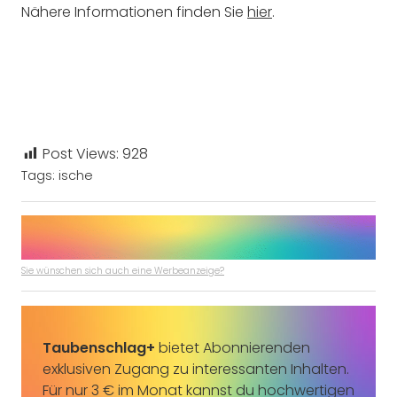
Nähere Informationen finden Sie
hier
.
Post Views:
928
Tags:
ische
Sie wünschen sich auch eine Werbeanzeige?
Taubenschlag+
bietet Abonnierenden
exklusiven Zugang zu interessanten Inhalten.
Für nur 3 € im Monat kannst du hochwertigen