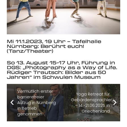
Mi 11.1.2023, 19 Uhr – Tafelhalle
Nürnberg: Berührt euch!
(Tanz/Theater)
So 13. August 15-17 Uhr, Führung in
DGS: „Photography as a Way of Life.
Rüdiger Trautsch: Bilder aus 50
Jahren“ im Schwulen Museum
Vermutlich erster
Yoga Retreat für
barrierefreier
Gebärdensprachler:innen
Aufzug in Nürnberg
– 14.-21.06.2025 in
in Betrieb
Griechenland
genommen