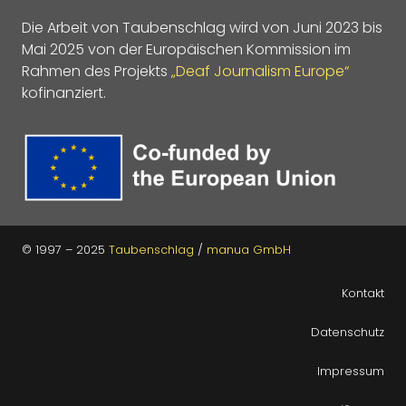
Die Arbeit von Taubenschlag wird von Juni 2023 bis
Mai 2025 von der Europäischen Kommission im
Rahmen des Projekts
„Deaf Journalism Europe“
kofinanziert.
© 1997 – 2025
Taubenschlag
/
manua GmbH
Kontakt
Datenschutz
Impressum