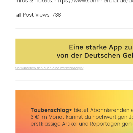
Infos & Tickets:
https://www.sommerblut.de/de
Post Views:
738
Sie wünschen sich auch eine Werbeanzeige?
Taubenschlag+
bietet Abonnierenden ex
3 € im Monat kannst du hochwertigen Jo
erstklassige Artikel und Reportagen gen