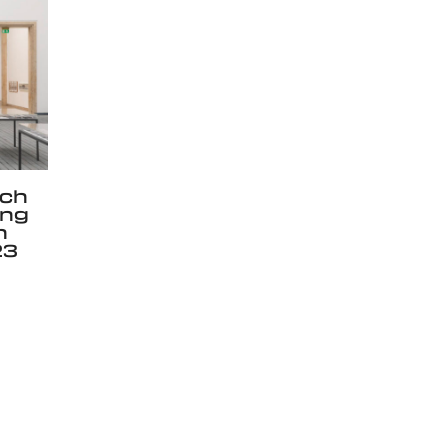
rch
ung
n
23