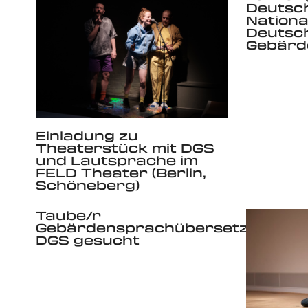
Deutsc
National
Deutsc
Gebärd
Einladung zu
Theaterstück mit DGS
und Lautsprache im
FELD Theater (Berlin,
Schöneberg)
Taube/r
Gebärdensprachübersetzer/in
DGS gesucht