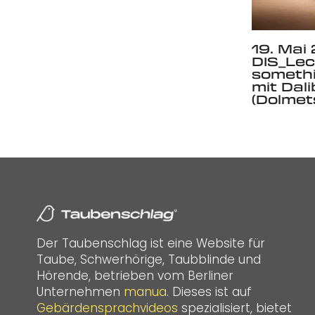
19. Mai
DIS_Lec
somethi
mit Dal
(Dolmet
Der Taubenschlag ist eine Website für
Taube, Schwerhörige, Taubblinde und
Hörende, betrieben vom Berliner
Unternehmen
manua
. Dieses ist auf
Gebärdensprachvideos
spezialisiert, bietet