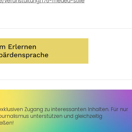
/veranstaltung/176-medea-stille
klusiven Zugang zu interessanten Inhalten. Für nur
urnalismus unterstützen und gleichzeitig
ießen!