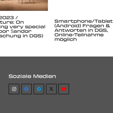
 2023 /
Smartphone/Tablet
ture: On
(Android) Fragen &
ng very special
Antworten in DGS,
ibor Šandor
Online-Teilnahme
schung in DGS)
möglich
Soziale Medien