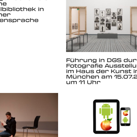
he
bibliothek in
her
ensprache
Führung in DGS du
Fotografie Ausstell
im Haus der Kunst i
München am 15.07.
um 11 Uhr