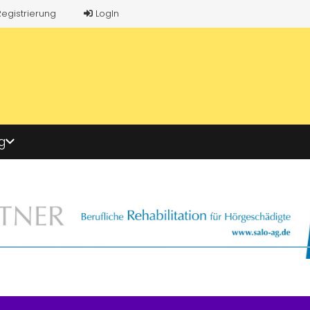
Registrierung
LogIn
g