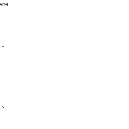
gene
ie
jk