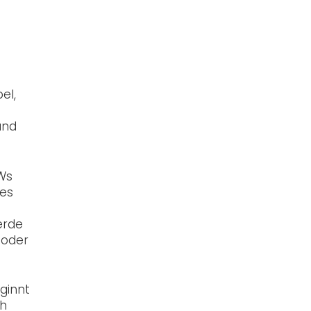
el,
und
Ws
nes
erde
 oder
ginnt
ch