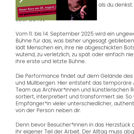
einer Nachricht, die dir näher ist, als du denkst.
Über BOTIN:
Vom 11. bis 14. September 2025 wird ein unge
Bühne für das, was bisher ungesagt geblieben 
lädt Menschen ein, ihre nie abgeschickten Bot
wütend, zu verletzlich, zu spät oder einfach n
ihre erste und letzte Bühne.
Die Performance findet auf dem Gelände des 
und Müllbergen. Hier entsteht das temporäre A
Team aus Archivar*innen und künstlerischen 
sortiert, interpretiert und transformiert sie. 
Empfänger*in vieler unterschiedlicher, authent
von der Person neben dir.
Denn bevor Besucher*innen in das Herzstück de
ihr eigener Teil der Arbeit. Der Alltag muss ab