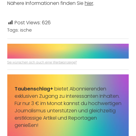
Nähere Informationen finden Sie
hier
.
Post Views:
626
Tags:
ische
Sie wünschen sich auch eine Werbeanzeige?
Taubenschlag+
bietet Abonnierenden
exklusiven Zugang zu interessanten Inhalten.
Für nur 3 € im Monat kannst du hochwertigen
Journalismus unterstützen und gleichzeitig
erstklassige Artikel und Reportagen
genießen!