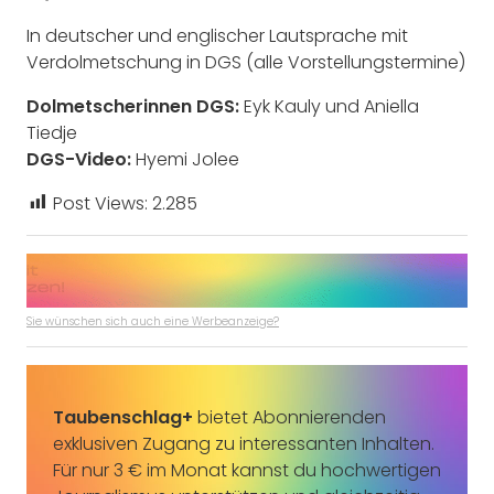
In deutscher und englischer Lautsprache mit
Verdolmetschung in DGS (alle Vorstellungstermine)
Dolmetscherinnen DGS:
Eyk Kauly und Aniella
Tiedje
DGS-Video:
Hyemi Jolee
Post Views:
2.285
Sie wünschen sich auch eine Werbeanzeige?
Taubenschlag+
bietet Abonnierenden
exklusiven Zugang zu interessanten Inhalten.
Für nur 3 € im Monat kannst du hochwertigen