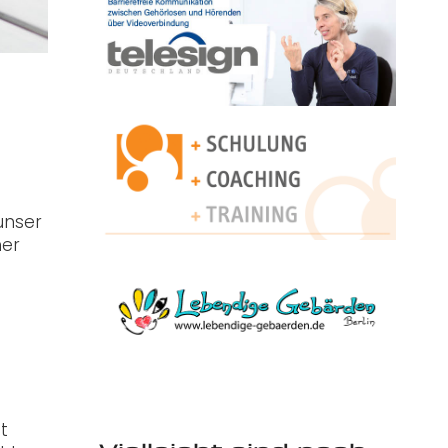
unser
mer
t