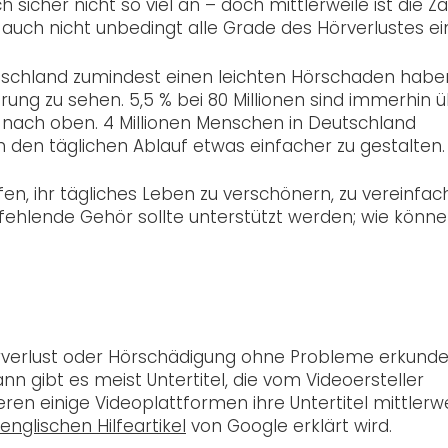
h sicher nicht so viel an – doch mittlerweile ist die Za
 auch nicht unbedingt alle Grade des Hörverlustes ei
utschland zumindest einen leichten Hörschaden habe
erung zu sehen. 5,5 % bei 80 Millionen sind immerhin 
ch nach oben. 4 Millionen Menschen in Deutschland
m den täglichen Ablauf etwas einfacher zu gestalten.
en, ihr tägliches Leben zu verschönern, zu vereinfa
 fehlende Gehör sollte unterstützt werden; wie könn
örverlust oder Hörschädigung ohne Probleme erkunde
nn gibt es meist Untertitel, die vom Videoersteller
ieren einige Videoplattformen ihre Untertitel mittlerw
englischen Hilfeartikel
von Google erklärt wird.