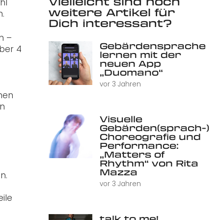
Vielleicht sind noch
hl
weitere Artikel für
n.
Dich interessant?
n –
Gebärdensprache
über 4
lernen mit der
neuen App
„Duomano“
vor 3 Jahren
chen
en
Visuelle
Gebärden(sprach-)
Choreografie und
Performance:
„Matters of
Rhythm“ von Rita
Mazza
n.
vor 3 Jahren
eile
talk to me!