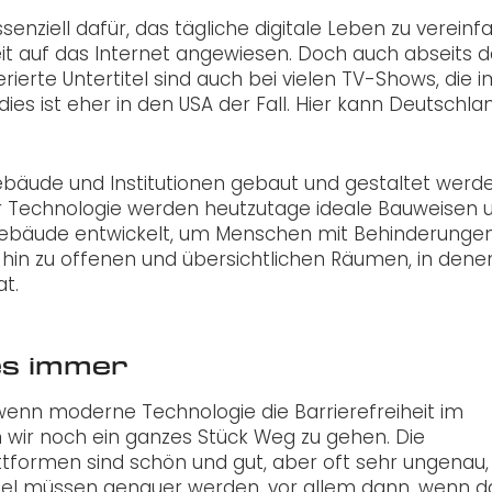
enziell dafür, das tägliche digitale Leben zu vereinf
Zeit auf das Internet angewiesen. Doch auch abseits 
erierte Untertitel sind auch bei vielen TV-Shows, die i
es ist eher in den USA der Fall. Hier kann Deutschla
ebäude und Institutionen gebaut und gestaltet werde
 Technologie werden heutzutage ideale Bauweisen 
 Gebäude entwickelt, um Menschen mit Behinderunge
in zu offenen und übersichtlichen Räumen, in dene
t.
es immer
ch wenn moderne Technologie die Barrierefreiheit im
 wir noch ein ganzes Stück Weg zu gehen. Die
ttformen sind schön und gut, aber oft sehr ungenau,
itel müssen genauer werden, vor allem dann, wenn d