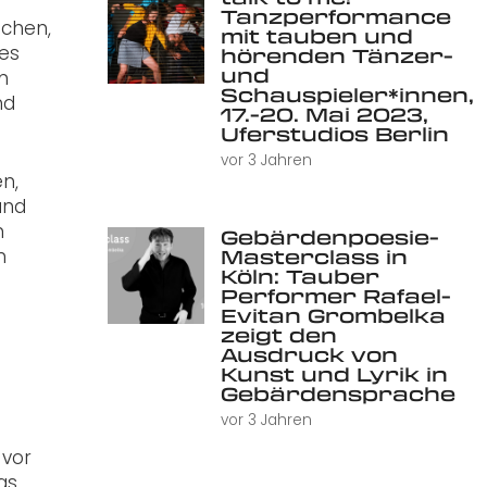
Tanzperformance
achen,
mit tauben und
des
hörenden Tänzer-
und
m
Schauspieler*innen,
nd
17.-20. Mai 2023,
Uferstudios Berlin
vor 3 Jahren
n,
und
n
Gebärdenpoesie-
n
Masterclass in
Köln: Tauber
Performer Rafael-
Evitan Grombelka
zeigt den
Ausdruck von
Kunst und Lyrik in
Gebärdensprache
vor 3 Jahren
 vor
as