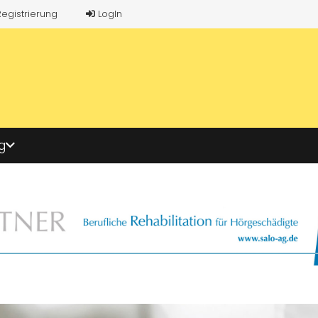
Registrierung
LogIn
g