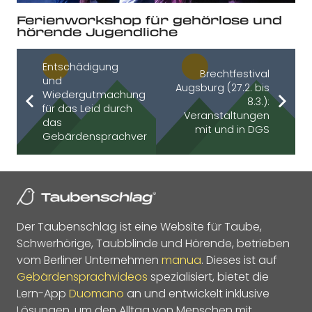
Ferienworkshop für gehörlose und
hörende Jugendliche
Entschädigung
Brechtfestival
und
Augsburg (27.2. bis
Wiedergutmachung
8.3.):
für das Leid durch
Veranstaltungen
das
mit und in DGS
Gebärdensprachverbot
Der Taubenschlag ist eine Website für Taube,
Schwerhörige, Taubblinde und Hörende, betrieben
vom Berliner Unternehmen
manua
. Dieses ist auf
Gebärdensprachvideos
spezialisiert, bietet die
Lern-App
Duomano
an und entwickelt inklusive
Lösungen, um den Alltag von Menschen mit